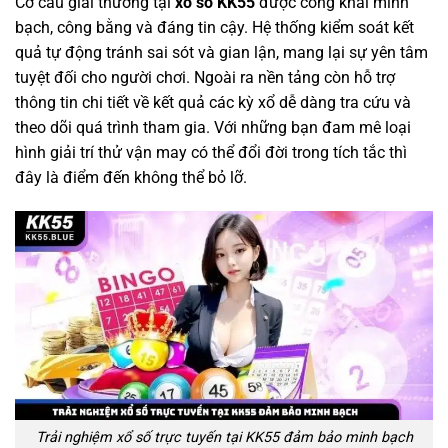
Cơ cấu giải thưởng tại
xổ số KK55
được công khai minh
bạch, công bằng và đáng tin cậy. Hệ thống kiểm soát kết
quả tự động tránh sai sót và gian lận, mang lại sự yên tâm
tuyệt đối cho người chơi. Ngoài ra nền tảng còn hỗ trợ
thông tin chi tiết về kết quả các kỳ xổ dễ dàng tra cứu và
theo dõi quá trình tham gia. Với những bạn đam mê loại
hình giải trí thử vận may có thể đổi đời trong tích tắc thì
đây là điểm đến không thể bỏ lỡ.
Trải nghiệm xổ số trực tuyến tại KK55 đảm bảo minh bạch