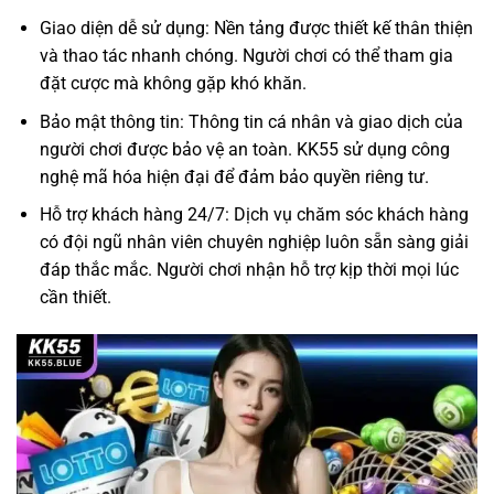
Giao diện dễ sử dụng: Nền tảng được thiết kế thân thiện
và thao tác nhanh chóng. Người chơi có thể tham gia
đặt cược mà không gặp khó khăn.
Bảo mật thông tin: Thông tin cá nhân và giao dịch của
người chơi được bảo vệ an toàn. KK55 sử dụng công
nghệ mã hóa hiện đại để đảm bảo quyền riêng tư.
Hỗ trợ khách hàng 24/7: Dịch vụ chăm sóc khách hàng
có đội ngũ nhân viên chuyên nghiệp luôn sẵn sàng giải
đáp thắc mắc. Người chơi nhận hỗ trợ kịp thời mọi lúc
cần thiết.