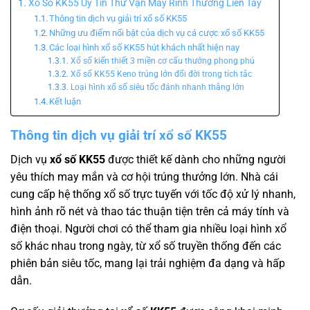
Xổ Số KK55 Uy Tín Thử Vận May Rinh Thưởng Liền Tay
Thông tin dịch vụ giải trí xổ số KK55
Những ưu điểm nổi bật của dịch vụ cá cược xổ số KK55
Các loại hình xổ số KK55 hút khách nhất hiện nay
Xổ số kiến thiết 3 miền cơ cấu thưởng phong phú
Xổ số KK55 Keno trúng lớn đổi đời trong tích tắc
Loại hình xổ số siêu tốc đánh nhanh thắng lớn
Kết luận
Thông tin dịch vụ giải trí xổ số KK55
Dịch vụ
xổ số KK55
được thiết kế dành cho những người
yêu thích may mắn và cơ hội trúng thưởng lớn. Nhà cái
cung cấp hệ thống xổ số trực tuyến với tốc độ xử lý nhanh,
hình ảnh rõ nét và thao tác thuận tiện trên cả máy tính và
điện thoại. Người chơi có thể tham gia nhiều loại hình xổ
số khác nhau trong ngày, từ xổ số truyền thống đến các
phiên bản siêu tốc, mang lại trải nghiệm đa dạng và hấp
dẫn.