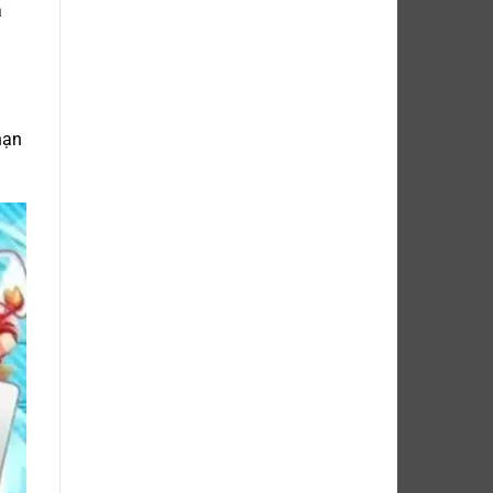
ả
hạn