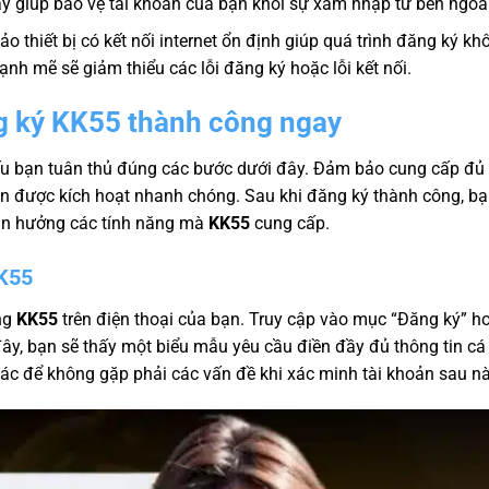
ày giúp bảo vệ tài khoản của bạn khỏi sự xâm nhập từ bên ngoài
ảo thiết bị có kết nối internet ổn định giúp quá trình đăng ký kh
nh mẽ sẽ giảm thiểu các lỗi đăng ký hoặc lỗi kết nối.
g ký KK55 thành công ngay
 nếu bạn tuân thủ đúng các bước dưới đây. Đảm bảo cung cấp đủ
bạn được kích hoạt nhanh chóng. Sau khi đăng ký thành công, b
 tận hưởng các tính năng mà
KK55
cung cấp.
KK55
ng
KK55
trên điện thoại của bạn. Truy cập vào mục “Đăng ký” h
đây, bạn sẽ thấy một biểu mẫu yêu cầu điền đầy đủ thông tin cá
xác để không gặp phải các vấn đề khi xác minh tài khoản sau nà