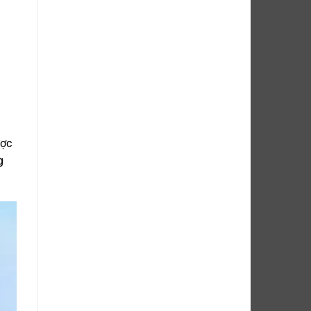
Chất
Nhà
Lượng
Cái
Uy
Tín
Top
1
Châu
Á
ược
g