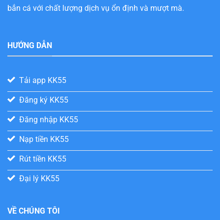
bắn cá với chất lượng dịch vụ ổn định và mượt mà.
HƯỚNG DẪN
Tải app KK55
Đăng ký KK55
Đăng nhập KK55
Nạp tiền KK55
Rút tiền KK55
Đại lý KK55
VỀ CHÚNG TÔI