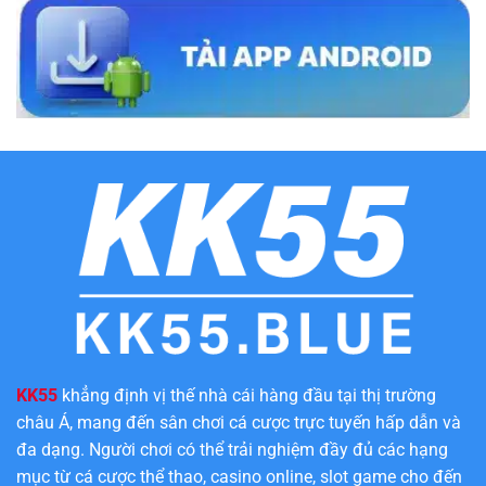
KK55
khẳng định vị thế nhà cái hàng đầu tại thị trường
châu Á, mang đến sân chơi cá cược trực tuyến hấp dẫn và
đa dạng. Người chơi có thể trải nghiệm đầy đủ các hạng
mục từ cá cược thể thao, casino online, slot game cho đến