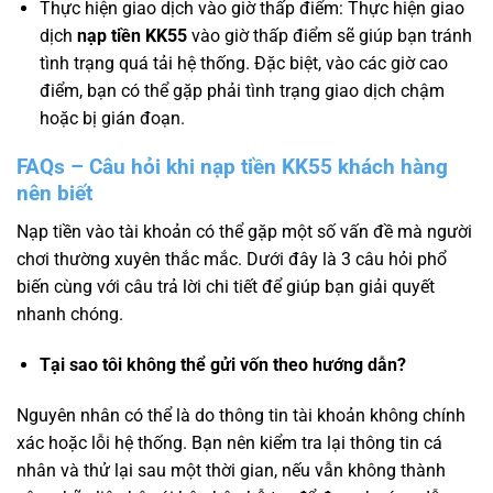
Thực hiện giao dịch vào giờ thấp điểm: Thực hiện giao
dịch
nạp tiền KK55
vào giờ thấp điểm sẽ giúp bạn tránh
tình trạng quá tải hệ thống. Đặc biệt, vào các giờ cao
điểm, bạn có thể gặp phải tình trạng giao dịch chậm
hoặc bị gián đoạn.
FAQs – Câu hỏi khi nạp tiền KK55 khách hàng
nên biết
Nạp tiền vào tài khoản có thể gặp một số vấn đề mà người
chơi thường xuyên thắc mắc. Dưới đây là 3 câu hỏi phổ
biến cùng với câu trả lời chi tiết để giúp bạn giải quyết
nhanh chóng.
Tại sao tôi không thể gửi vốn theo hướng dẫn?
Nguyên nhân có thể là do thông tin tài khoản không chính
xác hoặc lỗi hệ thống. Bạn nên kiểm tra lại thông tin cá
nhân và thử lại sau một thời gian, nếu vẫn không thành