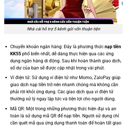
Nhà cái hỗ trợ 5 kênh gửi vốn thuận tiện
Chuyển khoản ngân hàng: Đây là phương thức
nạp tiền
KK55
phổ biến nhất, dễ dàng thực hiện qua các ứng
dụng ngân hàng di động. Sau khi hoàn thành giao dịch,
số dư của bạn sẽ được cập nhật trong vài phút.
Ví điện tử: Sử dụng ví điện tử như Momo, ZaloPay giúp
giao dịch nạp tiền trở nên nhanh chóng mà không cần
phải rời khỏi ứng dụng. Các giao dịch qua ví điện tử
thường xử lý ngay lập tức và tiện lợi cho người dùng.
Mã QR: Một trong những phương thức hiện đại và an
toàn là sử dụng mã QR để nạp tiền. Người sử dụng chỉ
cần quét mã qua ứng dụng thanh toán để hoàn tất giao