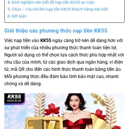
Kinh nghiệm nên biết để nạp tiền KK55 an toàn
FAQs – Câu hỏi khi nạp tiền KK55 khách hàng nên biết
Kết luận
Giới thiệu các phương thức nạp tiền KK55
Việc nạp tiền vào
KK55
ngày càng trở nên dễ dàng hơn với
sự phát triển của nhiều phương thức thanh toán tiện lợi.
Người sử dụng có thể chọn lựa cách thức phù hợp nhất với
nhu cầu của mình, từ các giao dịch qua ngân hàng, ví điện
tử, mã QR cho đến các hình thức thanh toán bằng tiền ảo.
Mỗi phương thức đều đảm bảo tính bảo mật cao, nhanh
chóng và dễ dàng.