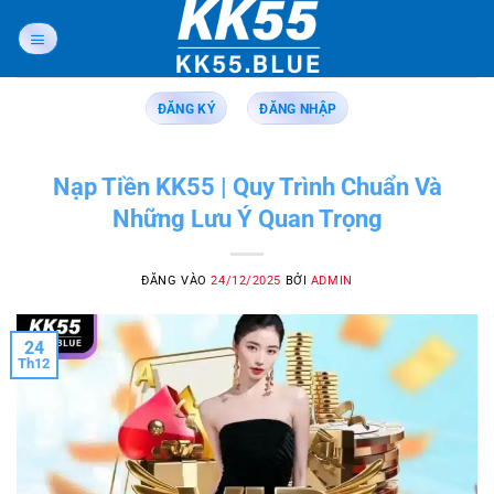
Bỏ
qua
nội
dung
ĐĂNG KÝ
ĐĂNG NHẬP
Nạp Tiền KK55 | Quy Trình Chuẩn Và
Những Lưu Ý Quan Trọng
ĐĂNG VÀO
24/12/2025
BỞI
ADMIN
24
Th12