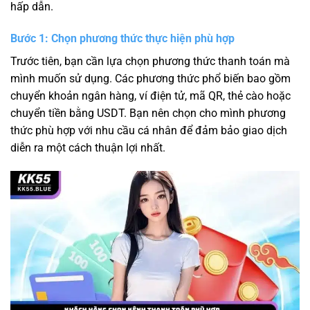
hấp dẫn.
Bước 1: Chọn phương thức thực hiện phù hợp
Trước tiên, bạn cần lựa chọn phương thức thanh toán mà
mình muốn sử dụng. Các phương thức phổ biến bao gồm
chuyển khoản ngân hàng, ví điện tử, mã QR, thẻ cào hoặc
chuyển tiền bằng USDT. Bạn nên chọn cho mình phương
thức phù hợp với nhu cầu cá nhân để đảm bảo giao dịch
diễn ra một cách thuận lợi nhất.