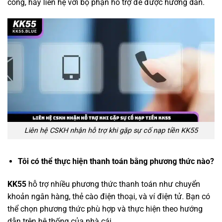
công, hãy liên hệ với bộ phận hỗ trợ để được hướng dẫn.
Liên hệ CSKH nhận hỗ trợ khi gặp sự cố nạp tiền KK55
Tôi có thể thực hiện thanh toán bằng phương thức nào?
KK55
hỗ trợ nhiều phương thức thanh toán như chuyển
khoản ngân hàng, thẻ cào điện thoại, và ví điện tử. Bạn có
thể chọn phương thức phù hợp và thực hiện theo hướng
dẫn trên hệ thống của nhà cái.