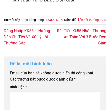
Bài viết này được đăng trong
HƯỚNG DẪN
. Đánh dấu
liên kết thường trực
.
Đăng Nhập KK55 – Hướng
Rút Tiền Kk55 Nhận Thưởng
Dẫn Chi Tiết Và Xử Lý Lỗi
An Toàn Với 3 Bước Đơn
Thường Gặp
Giản
Để lại một bình luận
Email của bạn sẽ không được hiển thị công khai.
Các trường bắt buộc được đánh dấu
*
Bình luận
*